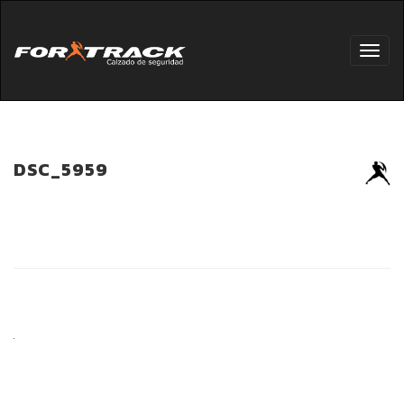
Toggl
navig
DSC_5959